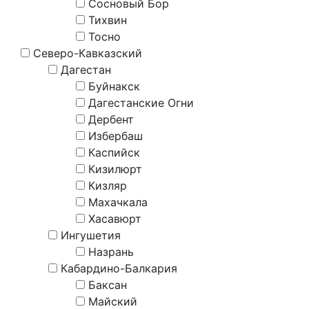
Сосновый Бор
Тихвин
Тосно
Северо-Кавказский
Дагестан
Буйнакск
Дагестанские Огни
Дербент
Избербаш
Каспийск
Кизилюрт
Кизляр
Махачкала
Хасавюрт
Ингушетия
Назрань
Кабардино-Балкария
Баксан
Майский