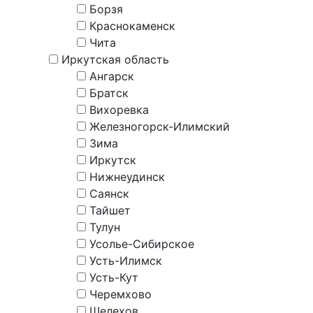
Борзя
Краснокаменск
Чита
Иркутская область
Ангарск
Братск
Вихоревка
Железногорск-Илимский
Зима
Иркутск
Нижнеудинск
Саянск
Тайшет
Тулун
Усолье-Сибирское
Усть-Илимск
Усть-Кут
Черемхово
Шелехов