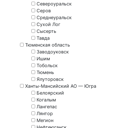
Североуральск
Серов
Среднеуральск
Сухой Лог
Сысерть
Тавда
Тюменская область
Заводоуковск
Ишим
Тобольск
Тюмень
Ялуторовск
Ханты-Мансийский АО — Югра
Белоярский
Когалым
Лангепас
Лянтор
Мегион
Нефтеюганск