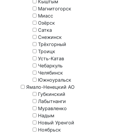
Кыштым
Магнитогорск
Миасс
Озёрск
Сатка
Снежинск
Трёхгорный
Троицк
Усть-Катав
Чебаркуль
Челябинск
Южноуральск
Ямало-Ненецкий АО
Губкинский
Лабытнанги
Муравленко
Надым
Новый Уренгой
Ноябрьск