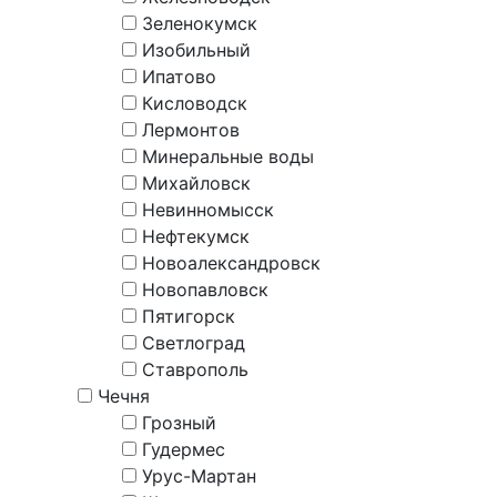
Зеленокумск
Изобильный
Ипатово
Кисловодск
Лермонтов
Минеральные воды
Михайловск
Невинномысск
Нефтекумск
Новоалександровск
Новопавловск
Пятигорск
Светлоград
Ставрополь
Чечня
Грозный
Гудермес
Урус-Мартан