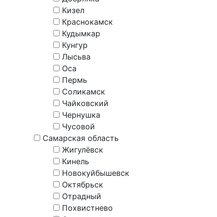
Кизел
Краснокамск
Кудымкар
Кунгур
Лысьва
Оса
Пермь
Соликамск
Чайковский
Чернушка
Чусовой
Самарская область
Жигулёвск
Кинель
Новокуйбышевск
Октябрьск
Отрадный
Похвистнево