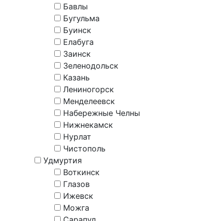
Бавлы
Бугульма
Буинск
Елабуга
Заинск
Зеленодольск
Казань
Лениногорск
Менделеевск
Набережные Челны
Нижнекамск
Нурлат
Чистополь
Удмуртия
Воткинск
Глазов
Ижевск
Можга
Сарапул