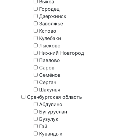
Выкса
Городец
Дзержинск
Заволжье
Кстово
Кулебаки
Лысково
Нижний Новгород
Павлово
Саров
Семёнов
Сергач
Шахунья
Оренбургская область
Абдулино
Бугуруслан
Бузулук
Гай
Кувандык