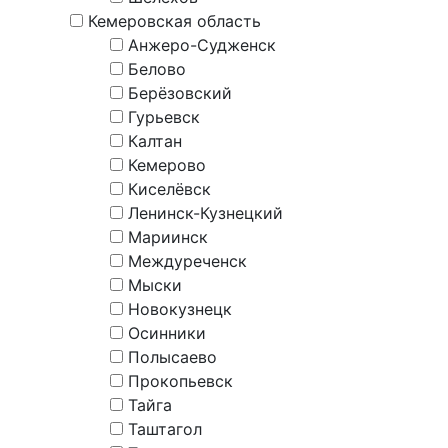
Кемеровская область
Анжеро-Судженск
Белово
Берёзовский
Гурьевск
Калтан
Кемерово
Киселёвск
Ленинск-Кузнецкий
Мариинск
Междуреченск
Мыски
Новокузнецк
Осинники
Полысаево
Прокопьевск
Тайга
Таштагол