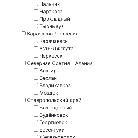
Нальчик
Нарткала
Прохладный
Тырныауз
Карачаево-Черкесия
Карачаевск
Усть-Джегута
Черкесск
Северная Осетия - Алания
Алагир
Беслан
Владикавказ
Моздок
Ставропольский край
Благодарный
Будённовск
Георгиевск
Ессентуки
Железноводск