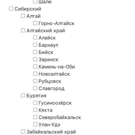
Шали
Сибирский
Алтай
Горно-Алтайск
Алтайский край
Алейск
Барнаул
Бийск
Заринск
Камень-на-Оби
Новоалтайск
Рубцовск
Славгород
Бурятия
Гусиноозёрск
Кяхта
Северобайкальск
Улан-Удэ
Забайкальский край