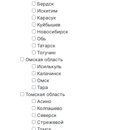
Бердск
Искитим
Карасук
Куйбышев
Новосибирск
Обь
Татарск
Тогучин
Омская область
Исилькуль
Калачинск
Омск
Тара
Томская область
Асино
Колпашево
Северск
Стрежевой
Томск