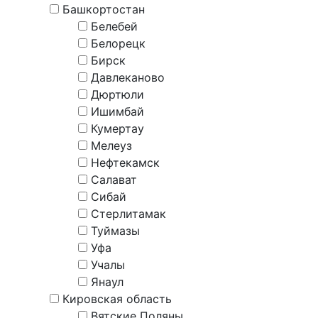
Башкортостан
Белебей
Белорецк
Бирск
Давлеканово
Дюртюли
Ишимбай
Кумертау
Мелеуз
Нефтекамск
Салават
Сибай
Стерлитамак
Туймазы
Уфа
Учалы
Янаул
Кировская область
Вятские Поляны