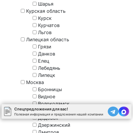
Шарья
Курская область
Курск
Курчатов
Льгов
Липецкая область
Грязи
Данков
Елец
Лебедянь
Липецк
Москва
Бронницы
Видное
Волоколамск
Спецпредложения для вас!
Воскресенск
Полезная информация и предложения нашей компании
Дедовск
Дзержинский
Дмитров