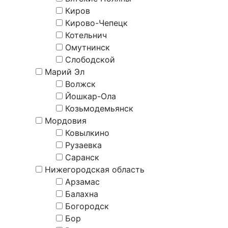
Киров
Кирово-Чепецк
Котельнич
Омутнинск
Слободской
Марий Эл
Волжск
Йошкар-Ола
Козьмодемьянск
Мордовия
Ковылкино
Рузаевка
Саранск
Нижегородская область
Арзамас
Балахна
Богородск
Бор