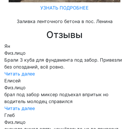
УЗНАТЬ ПОДРОБНЕЕ
Заливка ленточного бетона в пос. Ленина
Отзывы
Ян
Физ.лицо
Брали 3 куба для фундамента под забор. Привезли
без опозданий, всё ровно.
Читать далее
Елисей
Физ.лицо
брал под забор миксер подъехал впритык но
водитель молодец справился
Читать далее
Глеб
Физ.лицо
сначала думал опять начнётся: то не то привезут,