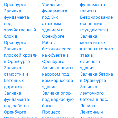
Оренбурге
Усиление
фундамента
Заливка
фундамента
(плиты)
фундамента
под 3-х
Бетонирование
под
этажным
основания
хозяйственный
зданием в
(фундамента)
блок в
Оренбурге
Заливка
Оренбурге
Работа
монолитных
Заливка
бетононасоса
колонн второго
плоской кровли
на объекте в
этажа
в Оренбурге
Оренбурге
офисного
Заливка
Заливка плиты
здания
отмостки и
насосом под
Заливка бетона
бетонных
коммерческое
в Оренбурге
дорожек
здание
Заливка
Заливка
Заливка опор
ленточного
фундамента
под каркасную
бетона в пос.
под забор в
баню
Ленина
Оренбурге
Процесс
Ленточный