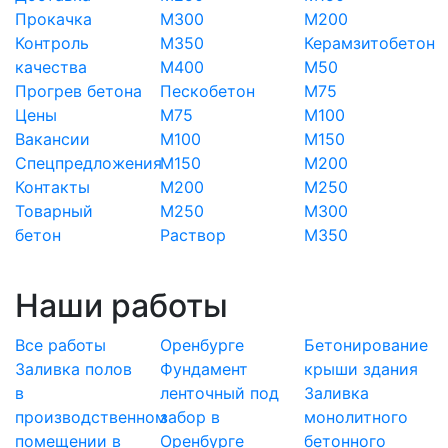
Прокачка
М300
М200
Контроль
М350
Керамзитобетон
качества
М400
М50
Прогрев бетона
Пескобетон
М75
Цены
М75
М100
Вакансии
М100
М150
Спецпредложения
М150
М200
Контакты
М200
М250
Товарный
М250
М300
бетон
Раствор
М350
Наши работы
Все работы
Оренбурге
Бетонирование
Заливка полов
Фундамент
крыши здания
в
ленточный под
Заливка
производственном
забор в
монолитного
помещении в
Оренбурге
бетонного