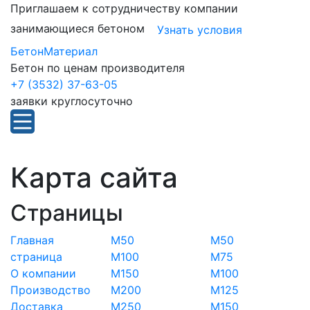
Приглашаем к сотрудничеству компании
занимающиеся бетоном
Узнать условия
БетонМатериал
Бетон по ценам производителя
+7 (3532) 37-63-05
заявки круглосуточно
Карта сайта
Страницы
Главная
М50
М50
страница
М100
М75
О компании
М150
М100
Производство
М200
М125
Доставка
М250
М150