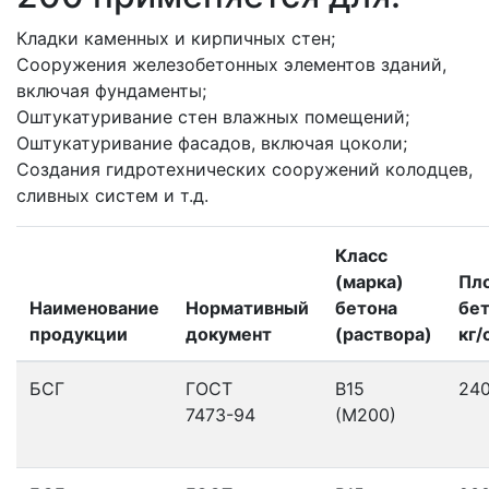
Кладки каменных и кирпичных стен;
Сооружения железобетонных элементов зданий,
включая фундаменты;
Оштукатуривание стен влажных помещений;
Оштукатуривание фасадов, включая цоколи;
Создания гидротехнических сооружений колодцев,
сливных систем и т.д.
Класс
(марка)
Пл
Наименование
Нормативный
бетона
бет
продукции
документ
(раствора)
кг/
БСГ
ГОСТ
В15
24
7473-94
(М200)