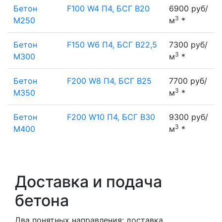
Бетон
F100 W4 П4, БСГ В20
6900 руб/
3
М250
м
*
Бетон
F150 W6 П4, БСГ В22,5
7300 руб/
3
М300
м
*
Бетон
F200 W8 П4, БСГ В25
7700 руб/
3
М350
м
*
Бетон
F200 W10 П4, БСГ В30
9300 руб/
3
М400
м
*
Доставка и подача
бетона
Два понятных направления: доставка