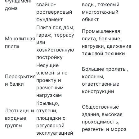
Фундамент
свайно-
воды, тяжелый
дома
ростверковый
многоэтажный
фундамент
объект
Плита под дом,
Промышленная
гараж, террасу
Монолитная
плита, большие
или
плита
нагрузки, движение
хозяйственную
тяжелой техники
постройку
Несущие
Большие пролеты,
элементы по
Перекрытия
колонны,
проекту и
и балки
ответственные
расчетным
конструкции
нагрузкам
Крыльцо,
Общественные
Лестницы и
ступени,
здания, высокая
входные
площадки с
проходимость,
группы
регулярной
реагенты и мороз
эксплуатацией