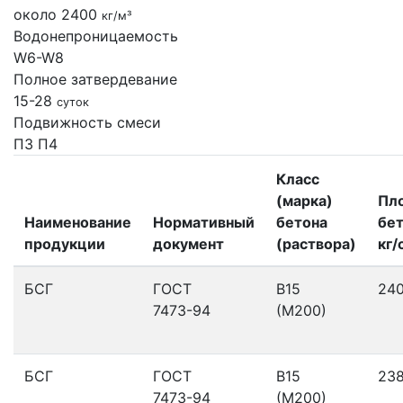
около 2400
кг/м³
Водонепроницаемость
W6-W8
Полное затвердевание
15-28
суток
Подвижность смеси
П3
П4
Класс
(марка)
Пл
Наименование
Нормативный
бетона
бет
продукции
документ
(раствора)
кг/
БСГ
ГОСТ
В15
24
7473-94
(М200)
БСГ
ГОСТ
В15
23
7473-94
(М200)