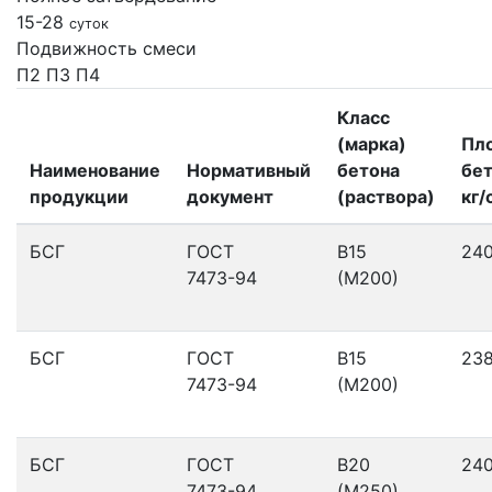
15-28
суток
Подвижность смеси
П2
П3
П4
Класс
(марка)
Пл
Наименование
Нормативный
бетона
бет
продукции
документ
(раствора)
кг/
БСГ
ГОСТ
В15
24
7473-94
(М200)
БСГ
ГОСТ
В15
23
7473-94
(М200)
БСГ
ГОСТ
В20
24
7473-94
(М250)