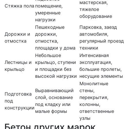
мастерская,
Стяжка пола
помещение,
тяжелое
умеренные
оборудование
нагрузки
Пешеходные
Парковка, заезд
Дорожки и
дорожки,
автомобиля,
отмостка
отмостка,
регулярный проезд
площадки у дома
техники
Небольшое
Интенсивная
Лестницы и
крыльцо, ступени
эксплуатация,
крыльцо
и площадки без
большие пролеты,
высокой нагрузки
несущие элементы
Монолитные
Выравнивающий
стены,
Подготовка
слой, основание
перекрытия,
под
под кладку или
колонны,
конструкции
малые формы
ответственные
узлы
Бетон других марок