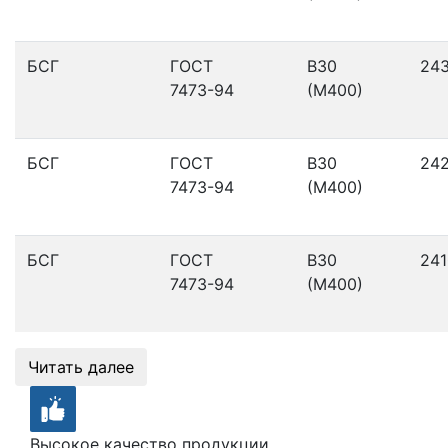
БСГ
ГОСТ
В30
24
7473-94
(М400)
БСГ
ГОСТ
В30
24
7473-94
(М400)
БСГ
ГОСТ
В30
241
7473-94
(М400)
Читать далее
Высокое качество продукции